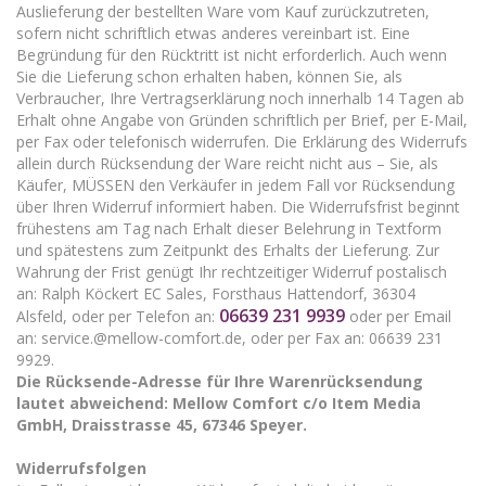
Auslieferung der bestellten Ware vom Kauf zurückzutreten,
sofern nicht schriftlich etwas anderes vereinbart ist. Eine
Begründung für den Rücktritt ist nicht erforderlich. Auch wenn
Sie die Lieferung schon erhalten haben, können Sie, als
Verbraucher, Ihre Vertragserklärung noch innerhalb 14 Tagen ab
Erhalt ohne Angabe von Gründen schriftlich per Brief, per E-Mail,
per Fax oder telefonisch widerrufen. Die Erklärung des Widerrufs
allein durch Rücksendung der Ware reicht nicht aus – Sie, als
Käufer, MÜSSEN den Verkäufer in jedem Fall vor Rücksendung
über Ihren Widerruf informiert haben. Die Widerrufsfrist beginnt
frühestens am Tag nach Erhalt dieser Belehrung in Textform
und spätestens zum Zeitpunkt des Erhalts der Lieferung. Zur
Wahrung der Frist genügt Ihr rechtzeitiger Widerruf postalisch
an: Ralph Köckert EC Sales, Forsthaus Hattendorf, 36304
06639 231 9939
Alsfeld, oder per Telefon an:
oder per Email
an: service.@mellow-comfort.de, oder per Fax an: 06639 231
9929.
Die Rücksende-Adresse für Ihre Warenrücksendung
lautet abweichend: Mellow Comfort c/o Item Media
GmbH, Draisstrasse 45, 67346 Speyer.
Widerrufsfolgen